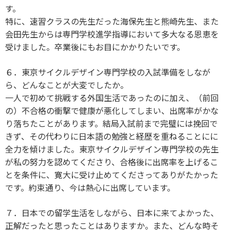
す。
特に、速習クラスの先生だった海保先生と熊崎先生、また
会田先生からは専門学校進学指導において多大なる恩恵を
受けました。卒業後にもお目にかかりたいです。
６．東京サイクルデザイン専門学校の入試準備をしなが
ら、どんなことが大変でしたか。
一人で初めて挑戦する外国生活であったのに加え、（前回
の）不合格の衝撃で健康が悪化してしまい、出席率がかな
り落ちたことがあります。結局入試前まで完璧には挽回で
きず、その代わりに日本語の勉強と経歴を重ねることにに
全力を傾けました。東京サイクルデザイン専門学校の先生
が私の努力を認めてくださり、合格後に出席率を上げるこ
とを条件に、寛大に受け止めてくださってありがたかった
です。約束通り、今は熱心に出席しています。
７．日本での留学生活をしながら、日本に来てよかった、
正解だったと思ったことはありますか。また、どんな時そ