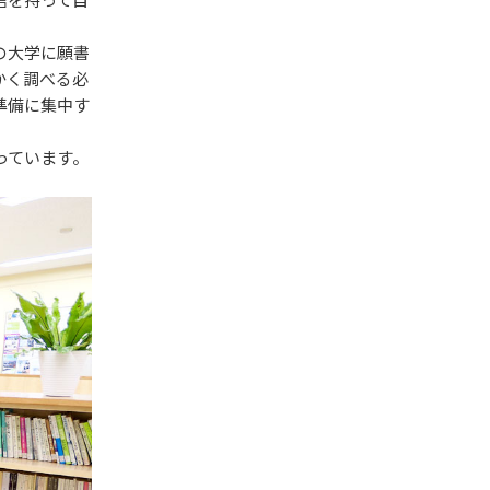
の大学に願書
かく調べる必
準備に集中す
。
っています。