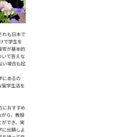
それも日本で
けで学生を
接官が基本的
ついて答えな
ない場合も起
学にあるの
な留学生活を
方におすすめ
ながら、教授
とができ、実
学に出願しよ
信を持って自