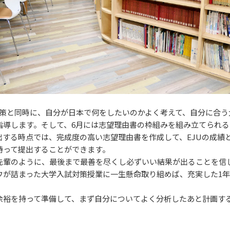
験対策と同時に、自分が日本で何をしたいのかよく考えて、自分に合う
指導します。そして、6月には志望理由書の枠組みを組み立てられる
出する時点では、完成度の高い志望理由書を作成して、EJUの成績
持って提出することができます。
先輩のように、最後まで最善を尽くし必ずいい結果が出ることを信
ウが詰まった大学入試対策授業に一生懸命取り組めば、充実した1
余裕を持って準備して、まず自分についてよく分析したあと計画す