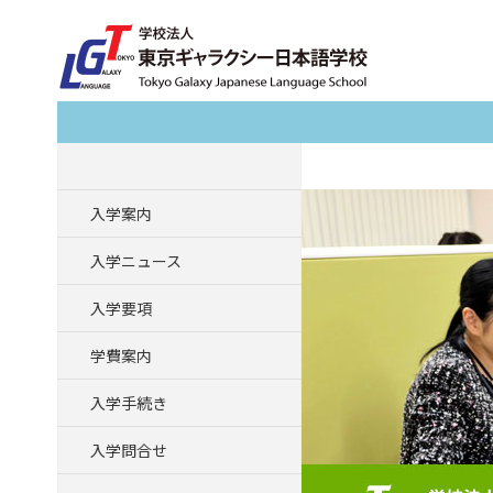
Search
入学案内
入学ニュース
入学要項
学費案内
入学手続き
入学問合せ