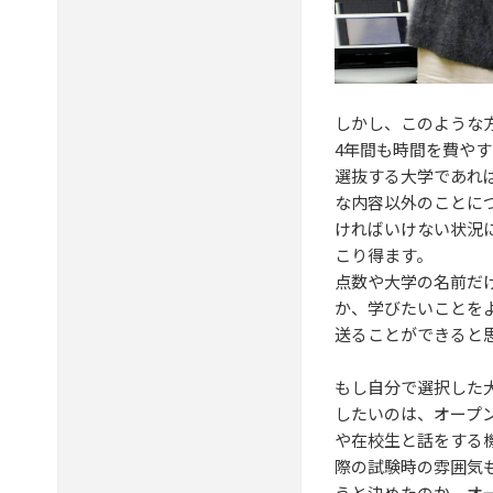
しかし、このような
4年間も時間を費や
選抜する大学であれ
な内容以外のことに
ければいけない状況
こり得ます。
点数や大学の名前だ
か、学びたいことを
送ることができると
もし自分で選択した
したいのは、オープ
や在校生と話をする
際の試験時の雰囲気
うと決めたのか、オ