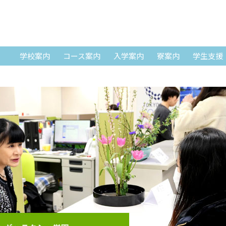
SKIP TO CONTENT
学校案内
コース案内
入学案内
寮案内
学生支援