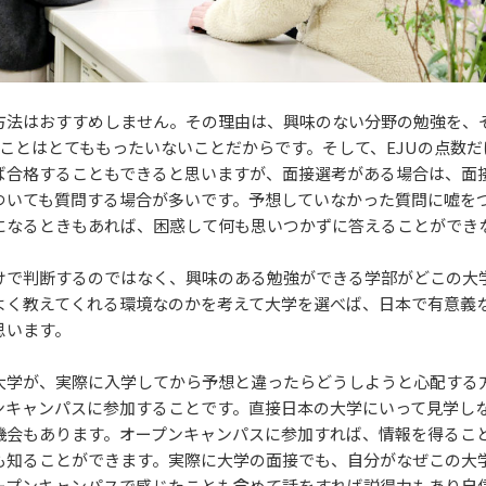
方法はおすすめしません。その理由は、興味のない分野の勉強を、
すことはとてももったいないことだからです。そして、EJUの点数だ
ば合格することもできると思いますが、面接選考がある場合は、面
ついても質問する場合が多いです。予想していなかった質問に嘘を
になるときもあれば、困惑して何も思いつかずに答えることができ
けで判断するのではなく、興味のある勉強ができる学部がどこの大
よく教えてくれる環境なのかを考えて大学を選べば、日本で有意義
思います。
大学が、実際に入学してから予想と違ったらどうしようと心配する
ンキャンパスに参加することです。直接日本の大学にいって見学し
機会もあります。オープンキャンパスに参加すれば、情報を得るこ
も知ることができます。実際に大学の面接でも、自分がなぜこの大
ープンキャンパスで感じたことも含めて話をすれば説得力もあり自