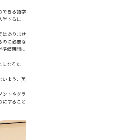
のできる語学
入学するに
要はありませ
るのに必要な
学準備期間に
とになるた
ないよう、英
ダントやグラ
のにすること