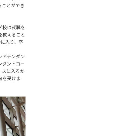
ることができ
学校は就職を
を教えること
動に入り、卒
ンアテンダン
ンダントコー
ースに入るか
育を受けま