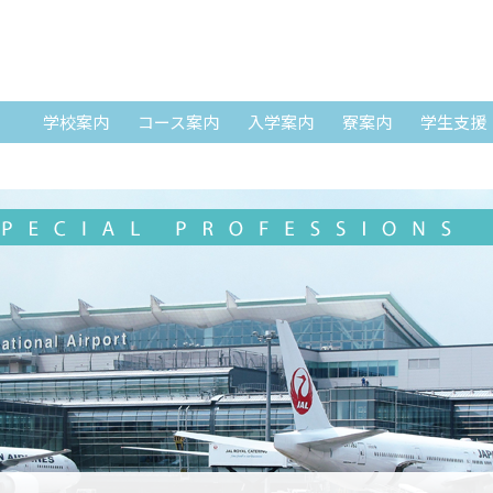
SKIP TO CONTENT
学校案内
コース案内
入学案内
寮案内
学生支援