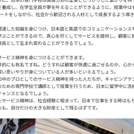
を養成し、在学生全員が夢を叶えることができるように、授業中は
ポートをしながら、社会から歓迎される人材として成長するよう導き
関連した知識を身につけ、日本語と英語でのコミュニケーションス
学ぶことができるので、真心を尽くしてサービスを提供し、顧客に
務員として生まれ変わることができるでしょう。
サービス精神を身につけることができます。
界的にも有名ですね。どうすれば顧客が快適に過ごせるのか、心か
深い思いやりが身についている人が多いといえるでしょう。
ロ中のプロとしてのサービス精神を持った人たちが、キャビンアテ
のための専門学校で講師として授業を行うため、日本に留学中に洗
チャンスとなるでしょう。
たサービス精神は、社会経験と相まって、日本で仕事をする時はも
らも、自分だけの大きな財産として残るはずです。