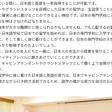
ている間に、日本語と英語を一挙両得することが可能です。
トやグランドスタッフを目標にした日本での留学は、生涯使うこと
ちに確実に身に着けることのできるよい機会です。日本の専門学校に
力を伸ばさなければなりません。
自体が大きな難関だと感じられるかもしませんね。でも心配する必
ー日本語学校で日本での留学を始めれば、日本の専門学校に入学す
に、そして楽しく身に着けることができます。日本の専門学校の入
っかり勉強するのもよいでしょう。
と、日本人の友人たちと一緒に、日本人の先生から授業を受けるこ
ネイティブレベルに磨きあげていくことができます。
、キャビンアテンダントやグランドスタッフとして働く上で支障が
す。
留学中に身に着けた日本語と英語の実力は、日本でキャビンアテン
働きながら引き続き活用できるため、語学の確かな実力を自分のも