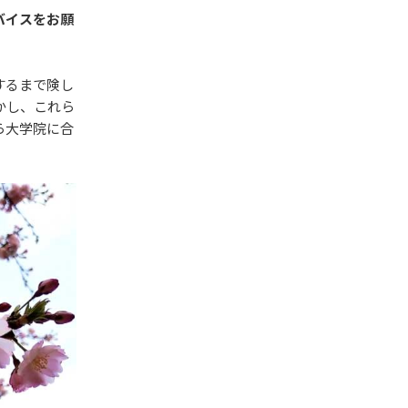
バイスをお願
するまで険し
かし、これら
ら大学院に合