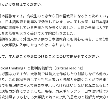
きっかけを教えてください。
日本語教育です。高校生のときから日本語教師になろうと決めてい
攻、日本語教育を副専攻で勉強していました。同じ大学には日本語
格的に準備をしている先輩たちが多くいました。大体の先輩は大学
たちの影響を大きく受けて大学院に行きました。
活動等を通して外国人の子供の日本語教育にも関心を持ち、この分
とも大学院に入学したきっかけになりました。
して、学んだことや身につけたことについて聞かせてください。
al thinking）と批判的読解力（critical reading）
も必要な力ですが、大学院では論文を作成したり討論しながら他の
あり、この過程を通して批判的思考力と読解力を磨くことができま
容でも論理的に考えて意見を提示しなければいけない状況になると
と読解力が身につきました。現在、東京ギャラクシー日本語学校で
専攻知識よりもむしろ大学院で培った批判的思考力と読解力が大き