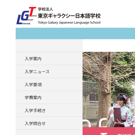
Search
入学案内
入学ニュース
入学要項
学費案内
入学手続き
入学問合せ