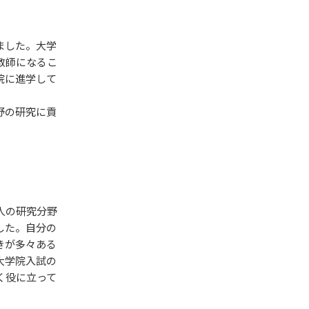
ました。大学
教師になるこ
院に進学して
野の研究に貢
人の研究分野
した。自分の
きが多々ある
大学院入試の
く役に立って