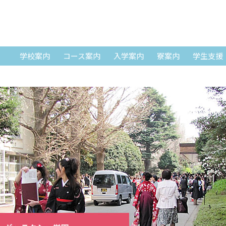
SKIP TO CONTENT
学校案内
コース案内
入学案内
寮案内
学生支援