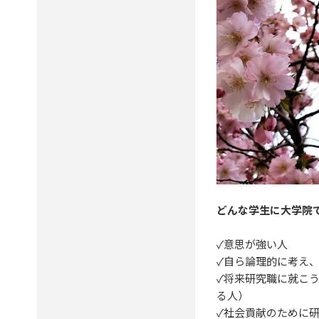
どんな学生に大学院
✓意思が強い人
✓自ら論理的に考え
✓将来研究職に就こ
る人）
✓社会貢献のために