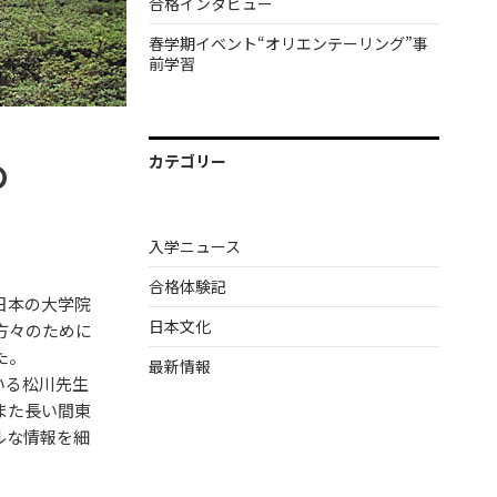
合格インタビュー
春学期イベント“オリエンテーリング”事
前学習
カテゴリー
の
入学ニュース
合格体験記
日本の大学院
日本文化
方々のために
た。
最新情報
いる松川先生
また長い間東
ルな情報を細