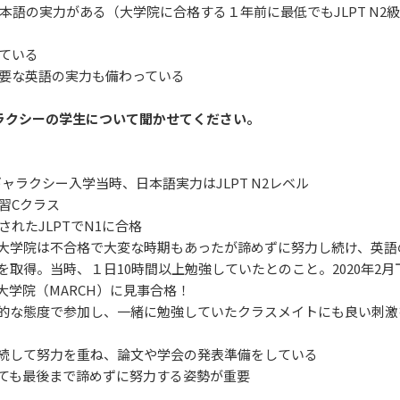
本語の実力がある（大学院に合格する１年前に最低でもJLPT N2
ている
必要な英語の実力も備わっている
ラクシーの学生について聞かせてください。
京ギャラクシー入学当時、日本語実力はJLPT N2レベル
速習Cクラス
されたJLPTでN1に合格
大学院は不合格で大変な時期もあったが諦めずに努力し続け、英語
を取得。当時、１日10時間以上勉強していたとのこと。2020年2
大学院（MARCH）に見事合格！
的な態度で参加し、一緒に勉強していたクラスメイトにも良い刺激
続して努力を重ね、論文や学会の発表準備をしている
ても最後まで諦めずに努力する姿勢が重要