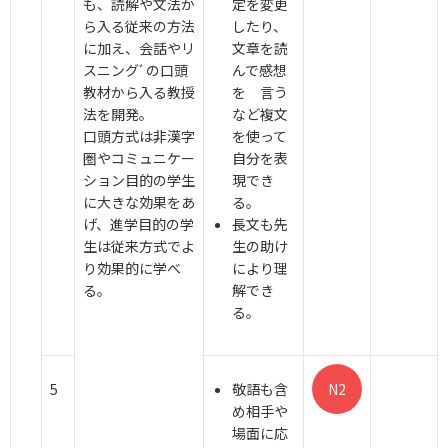
も、読解や文法か
定を変更
ら入る従来の方法
したり、
に加え、会話やリ
文章を読
スニングﾞの口頭
んで感想
教材から入る教授
を 言う
法を開発。
など複文
口頭方式は非漢字
を使って
圏やコミュニケー
自分を表
ション目的の学生
現でき
に大きな効果をあ
る。
げ、進学目的の学
長文も先
生は従来方式でよ
生の助け
り効果的に学べ
により理
る。
解でき
る。
5
敬語も含
N2
め相手や
場面に応