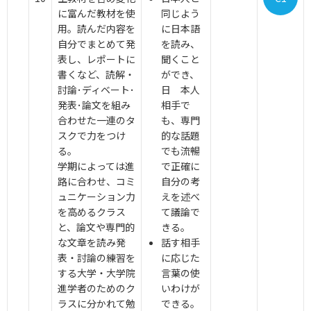
に富んだ教材を使
同じよう
用。読んだ内容を
に日本語
自分でまとめて発
を読み、
表し、レポートに
聞くこと
書くなど、読解・
ができ、
討論･ディベート･
日 本人
発表･論文を組み
相手で
合わせた一連のタ
も、専門
スクで力をつけ
的な話題
る。
でも流暢
学期によっては進
で正確に
路に合わせ、コミ
自分の考
ュニケーション力
えを述べ
を高めるクラス
て議論で
と、論文や専門的
きる。
な文章を読み発
話す相手
表・討論の練習を
に応じた
する大学・大学院
言葉の使
進学者のためのク
いわけが
ラスに分かれて勉
できる。