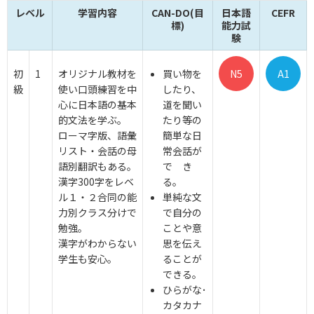
レベル
学習内容
CAN-DO(目
日本語
CEFR
標)
能力試
験
初
1
オリジナル教材を
買い物を
N5
A1
級
使い口頭練習を中
したり、
心に日本語の基本
道を聞い
的文法を学ぶ。
たり等の
ローマ字版、語彙
簡単な日
リスト・会話の母
常会話が
語別翻訳もある。
で き
漢字300字をレベ
る。
ル１・２合同の能
単純な文
力別クラス分けで
で自分の
勉強。
ことや意
漢字がわからない
思を伝え
学生も安心。
ることが
できる。
ひらがな･
カタカナ