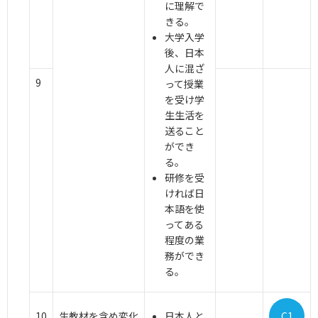
に理解で
きる。
大学入学
後、日本
人に混ざ
9
って授業
を受け学
生生活を
送ること
ができ
る。
研修を受
ければ日
本語を使
ってある
程度の業
務ができ
る。
10
生教材を含め変化
日本人と
C1