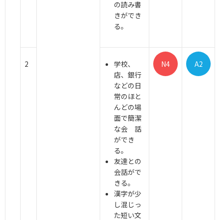
の読み書
きができ
る。
2
学校、
N4
A2
店、銀行
などの日
常のほと
んどの場
面で簡潔
な会 話
ができ
る。
友達との
会話がで
きる。
漢字が少
し混じっ
た短い文