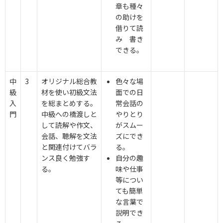
章も種々
の助けを
借りて読
み 書き
できる。
中
3
オリジナル総合教
色々な場
級
材を使い初級文法
面での日
入
を総まとめする。
常会話の
門
中級への橋渡しと
やりとり
して読解や作文、
がスムー
会話、聴解を文法
ズにでき
と関連付けてバラ
る。
ンス良く勉強す
自分の趣
る。
味や仕事
等につい
ても簡単
な言葉で
説明でき