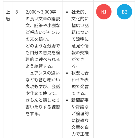
上
8
2,000～3,000字
社会的、
N1
B2
級
の長い文章の論説
文化的に
文、随筆や小説な
幅広い話
ど幅広いジャンル
題につい
の文を読む。
て流暢に
どのような分野で
意見や情
も自分の意見を論
報の交換
理的に述べられる
ができ
よう練習する。
る。
ニュアンスの違い
状況に合
なども含む細かい
わせた表
表現も学び、会話
現で発言
や作文で使って、
できる。
きちんと話したり
新聞記事
書いたりする練習
や評論な
をする。
ど論理的
に複雑な
文章を自
力で正確