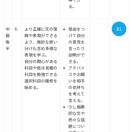
る。
中
6
より正確に文の理
理由をつ
B1
級
解や表現ができる
けて自分
後
よう、微妙な使い
の意見を
半
分けも含め多様な
言ったり
表現を学ぶ。
説明がで
自分の関心がある
きる。
科目や弱点克服の
アドバイ
科目を勉強できる
スやお願
選択科目の履修を
いを相手
始める。
の気持ち
を考えて
言える。
少し抽象
的な文や
色々な話
題につい