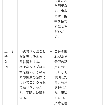
て書かれ
た簡単な
記 事な
どは、辞
書を使わ
ずに要旨
がわか
る。
上
7
中級で学んだこと
自分の関
級
が確実に使えるよ
心がある
入
う練習をする。
分野の話
門
様々なタイプの文
題につい
章を読み、その内
て詳しく
容や関連の話題に
説明した
ついて自分の言葉
り、意見
で意見を言った
を述べた
り、説明の練習を
り、議論
する。
したり、
文章を書