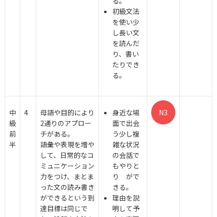
る。
初級文法
を使い少
し長い文
を読んだ
り、書い
たりでき
る。
中
4
母語や目的により
身近な場
N3
級
2通りのアプロー
面で出会
前
チがある。
う少し複
半
語彙や表現を増や
雑な状況
して、日常的なコ
の会話で
ミュニケーション
もやりと
力をつけ、まとま
り がで
った文の読み書き
きる。
ができるという到
理由を説
達目標は同じで
明して予