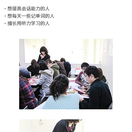
・想提高会话能力的人
・想每天一些记单词的人
・擅长用听力学习的人