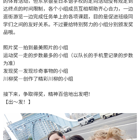
的体育活动，但东京银星日本语学校的定向活动没有规定到
达终点的时间限制，各个小组成员互相帮助齐心合力，一边
逛街游览一边完成任务单上的各项课题，目的是促进班级同
学们之间的友好关系。不过要给特别努力的小组分别颁发奖
品哦。
照片奖—拍到最美照片的小组
运动奖—走的步数最多的小组（以队长的手机里记录的步数
为准）
发现奖—发现珍奇事物的小组
川柳奖—创作了精彩川柳的小组
接下来，争取得奖，精神百倍地出发吧！
【出～发！】