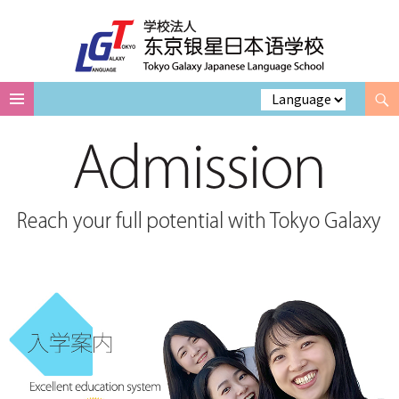
Search
Skip
to
content