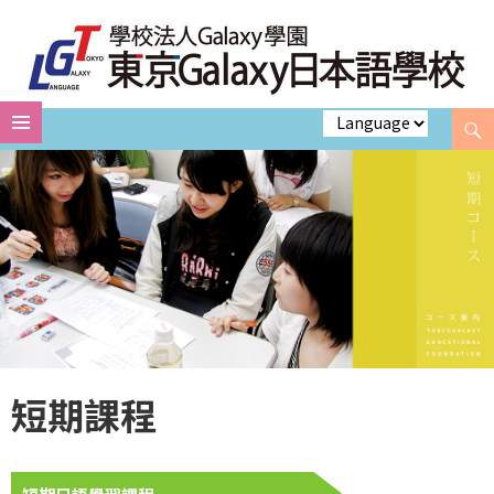
Search
Skip
to
content
短期課程