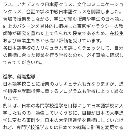
ラス、アカデミック日本語クラス、文化コミュニケーショ
ンクラス、会話で学ぶ中級日本語クラスを開設しました。
現場で授業をしながら、学生が望む授業や学生の日本語力
向上のパターンを具体的に把握した東京ギャラクシーの教
師陣が研究を重ねた上で作られた授業であるため、在校生
および卒業生たちから高い評価を受けています。
各日本語学校のカリキュラムを詳しくチェックして、自分
の目標に合った授業を行う学校なのか、必ず事前に確認し
てみてくださいね。
進学、就職指導
日本語学校ごとに授業のカリキュラムも異なりますが、進
学指導や就職指導に関するプログラムも学校によって異な
ります。
例えば、日本の専門学校進学を目標にして日本語学校に入
学したものの、勉強していくうちに、目標が日本の大学進
学に変わる事例や、日本の大学院進学を目標にしていたけ
れど、専門学校進学または日本での就職に計画を変更する