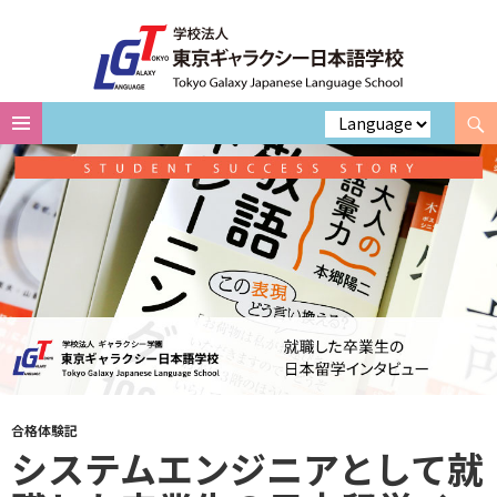
Search
Skip
to
content
合格体験記
システムエンジニアとして就