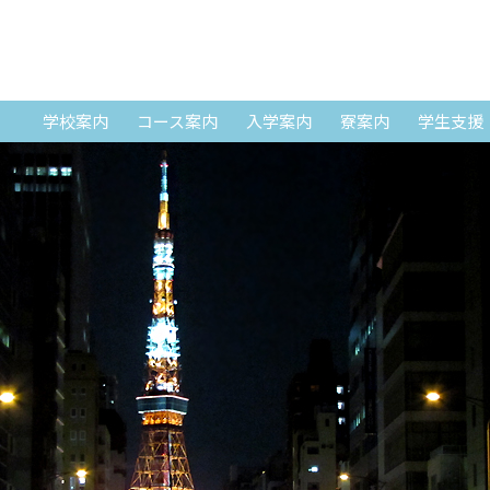
SKIP TO CONTENT
学校案内
コース案内
入学案内
寮案内
学生支援